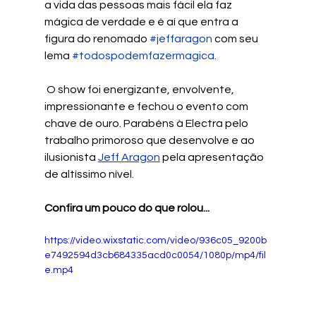
a vida das pessoas mais fácil ela faz 
mágica de verdade e é aí que entra a 
figura do renomado 
#jeffaragon
 com seu 
lema 
#todospodemfazermagica
.
 O show foi energizante, envolvente, 
impressionante e fechou o evento com 
chave de ouro. Parabéns à Electra pelo 
trabalho primoroso que desenvolve e ao 
ilusionista 
Jeff Aragon
 pela apresentação 
de altíssimo nível. 
Confira um pouco do que rolou...
https://video.wixstatic.com/video/936c05_9200b
e7492594d3cb684335acd0c0054/1080p/mp4/fil
e.mp4