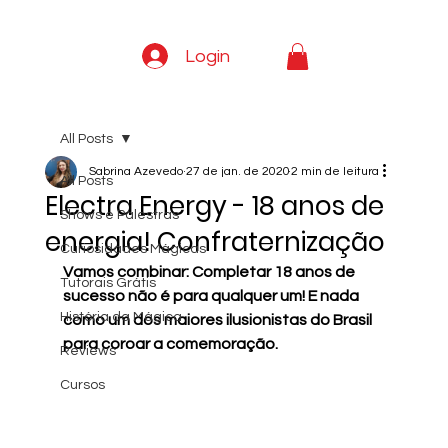
Login
All Posts
Sabrina Azevedo
27 de jan. de 2020
2 min de leitura
All Posts
Electra Energy - 18 anos de
Shows e Palestras
energia! Confraternização
Curiosidades Mágicas
Vamos combinar: Completar 18 anos de 
Tutorais Grátis
sucesso não é para qualquer um! E nada 
História da Mágica
como um dos maiores ilusionistas do Brasil 
para coroar a comemoração. 
Reviews
Cursos