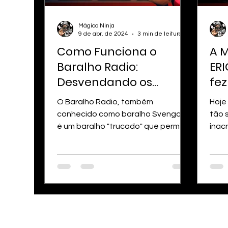
Mágico Ninja
9 de abr. de 2024
3 min de leitura
Como Funciona o
A 
Baralho Radio:
ERI
Desvendando os
fez
Segredos da Mágica!
O Baralho Radio, também
Hoje
conhecido como baralho Svengali,
tão 
é um baralho "trucado" que permite
inac
realizar diversos efeitos mágicos...
dess
Chain