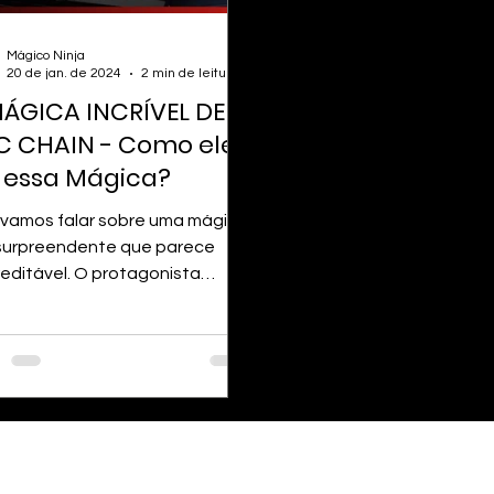
Mágico Ninja
20 de jan. de 2024
2 min de leitura
MÁGICA INCRÍVEL DE
C CHAIN - Como ele
 essa Mágica?
 vamos falar sobre uma mágica
surpreendente que parece
reditável. O protagonista
a performance incrível é Eric
, um...