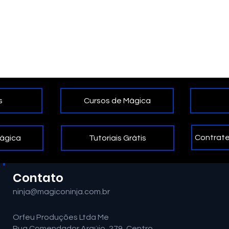
Cursos de Mágica
s
Contrate
Tutoriais Grátis
Mágica
Contato
ninja@magiconinja.com.br
Orfeu Produções Ltda Me
Rua Comendador Araújo, 279, Centro.