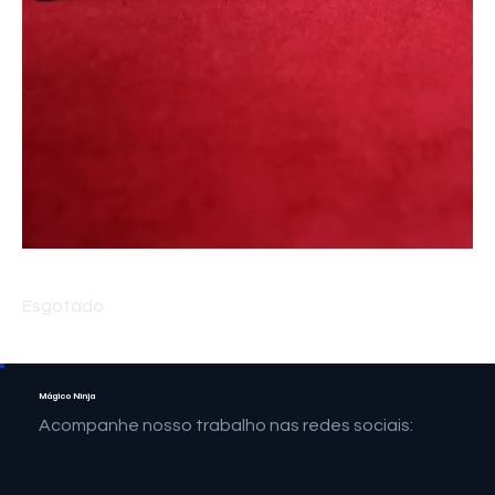
Tapete Supremo para Mágica Close-up - VERMELHO
Esgotado
Mágico Ninja
Acompanhe nosso trabalho nas redes sociais: