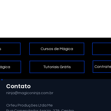
Cursos de Mágica
s
Contrate
Tutoriais Grátis
Mágica
Contato
ninja@magiconinja.com.br
Orfeu Produções Ltda Me
Rua Comendador Araújo, 279, Centro.