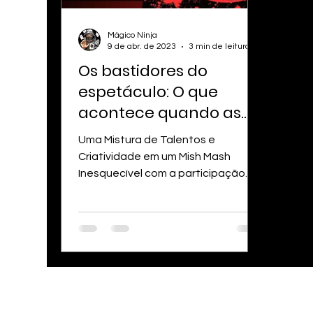
Mágico Ninja
9 de abr. de 2023
3 min de leitura
Os bastidores do
espetáculo: O que
acontece quando as
cortinas estão
Uma Mistura de Talentos e
fechadas? Mágico em
Criatividade em um Mish Mash
Curitiba
Inesquecível com a participação
especial de artistas internacionais
e do...