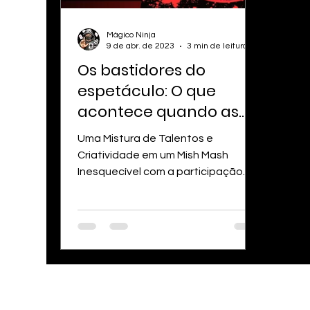
Mágico Ninja
9 de abr. de 2023
3 min de leitura
Os bastidores do
espetáculo: O que
acontece quando as
cortinas estão
Uma Mistura de Talentos e
fechadas? Mágico em
Criatividade em um Mish Mash
Curitiba
Inesquecível com a participação
especial de artistas internacionais
e do...