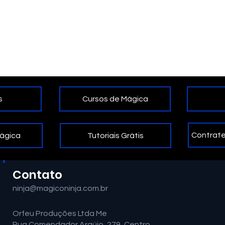
Cursos de Mágica
s
Contrate
Tutoriais Grátis
Mágica
Contato
ninja@magiconinja.com.br
Orfeu Produções Ltda Me
Rua Comendador Araújo, 279, Centro.